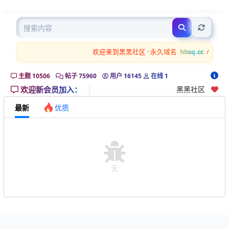
担
Previous
Next
保
区
欢迎来到黑黑社区 · 永久域名
hhsq.cc
/
黑.cc
主题
10506
帖子
75960
用户
16145
在线
1
欢迎新会员加入：
黑黑社区
最新
优质
无